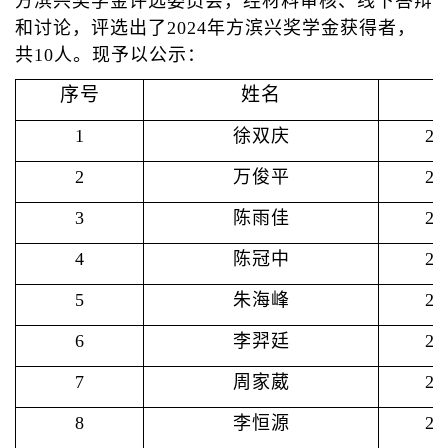
方滨兴奖学金评选委员会，经材料审核、线下答辩
和讨论，评选出了2024年方滨兴奖学金获得者，
共10人。现予以公示：
序号
姓名
1
徐双庆
2
2
万俊平
2
3
陈雨佳
2
4
陈冠中
2
5
朱海峰
2
6
李羿廷
2
7
周家葳
2
8
李恒源
2